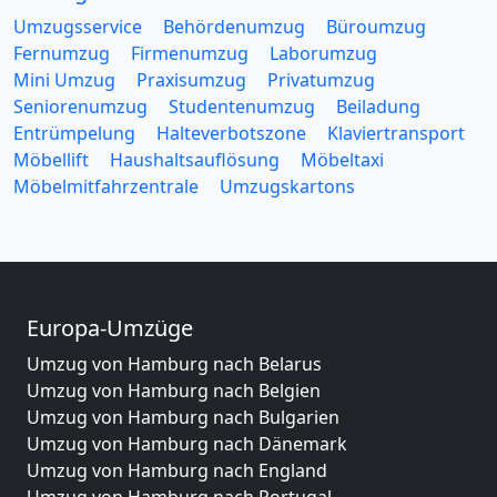
Umzugsservice
Behördenumzug
Büroumzug
Fernumzug
Firmenumzug
Laborumzug
Mini Umzug
Praxisumzug
Privatumzug
Seniorenumzug
Studentenumzug
Beiladung
Entrümpelung
Halteverbotszone
Klaviertransport
Möbellift
Haushaltsauflösung
Möbeltaxi
Möbelmitfahrzentrale
Umzugskartons
Europa-Umzüge
Umzug von Hamburg nach Belarus
Umzug von Hamburg nach Belgien
Umzug von Hamburg nach Bulgarien
Umzug von Hamburg nach Dänemark
Umzug von Hamburg nach England