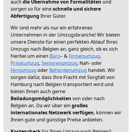
auch
die Übernahme von Formalitäten
und
sorgen so für eine
schnelle und sichere
Abfertigung
Ihrer Güter.
Wir sind mehr als nur ein erfahrenes
Unternehmen in der Umzugsbranche! Wir bieten
unsere Dienste für einen perfekten Ablauf Ihres
Umzugs nach Belgien an, ganz gleich, ob es sich
hierbei um einen
Büro
– &
Firmenumzug
,
Privatumzug
,
Seniorenumzug
, Nah- oder
Fernumzug
oder
Behördenumzug
handelt. Wir
sorgen dafür, dass Ihre Fracht mit Sorgfalt von
Hamburg nach Belgien transportiert wird und
bieten Ihnen auch gerne
Beiladungsmöglichkeiten
von oder nach
Belgien an. Da wir über ein
großes
internationales Netzwerk verfügen
, können wir
Ihnen gute und günstige Preise anbieten.
Kostencheck
für Ihren Umzug nach Belgien?