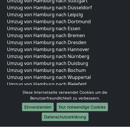
Umzug von Hamburg nach Stuttgart
Umzug von Hamburg nach Düsseldorf
Umzug von Hamburg nach Leipzig
Umzug von Hamburg nach Dortmund
Umzug von Hamburg nach Essen
Umzug von Hamburg nach Bremen
Umzug von Hamburg nach Dresden
Umzug von Hamburg nach Hannover
Umzug von Hamburg nach Nürnberg
Umzug von Hamburg nach Duisburg
Umzug von Hamburg nach Bochum
Umzug von Hamburg nach Wuppertal
Umzug von Hamburg nach Bielefeld
Umzug von Hamburg nach Bonn
Diese Internetseite verwendet Cookies um die
Umzug von Hamburg nach Münster
Benutzerfreundlichkeit zu verbessern.
Einverstanden
Nur notwendige Cookies
Internationale-Umzüge
Datenschutzerklärung
Umzug von Hamburg nach Brasilien
Umzug von Hamburg nach Brunei Darussalam