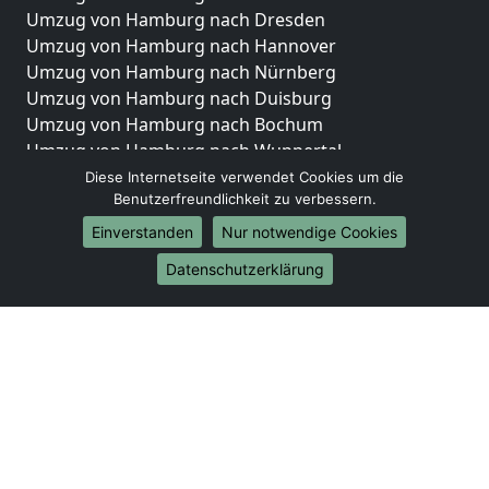
Umzug von Hamburg nach Dresden
Umzug von Hamburg nach Hannover
Umzug von Hamburg nach Nürnberg
Umzug von Hamburg nach Duisburg
Umzug von Hamburg nach Bochum
Umzug von Hamburg nach Wuppertal
Umzug von Hamburg nach Bielefeld
Diese Internetseite verwendet Cookies um die
Benutzerfreundlichkeit zu verbessern.
Umzug von Hamburg nach Bonn
Umzug von Hamburg nach Münster
Einverstanden
Nur notwendige Cookies
Internationale-Umzüge
Datenschutzerklärung
Umzug von Hamburg nach Brasilien
Umzug von Hamburg nach Brunei Darussalam
Umzug von Hamburg nach Burkina Faso
Umzug von Hamburg nach Burundi
Umzug von Hamburg nach Chile
Umzug von Hamburg nach China
Umzug von Hamburg nach Cookinseln