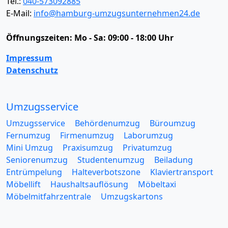
Tel.:
040-573092885
E-Mail:
info@hamburg-umzugsunternehmen24.de
Öffnungszeiten:
Mo - Sa: 09:00 - 18:00 Uhr
Impressum
Datenschutz
Umzugsservice
Umzugsservice
Behördenumzug
Büroumzug
Fernumzug
Firmenumzug
Laborumzug
Mini Umzug
Praxisumzug
Privatumzug
Seniorenumzug
Studentenumzug
Beiladung
Entrümpelung
Halteverbotszone
Klaviertransport
Möbellift
Haushaltsauflösung
Möbeltaxi
Möbelmitfahrzentrale
Umzugskartons