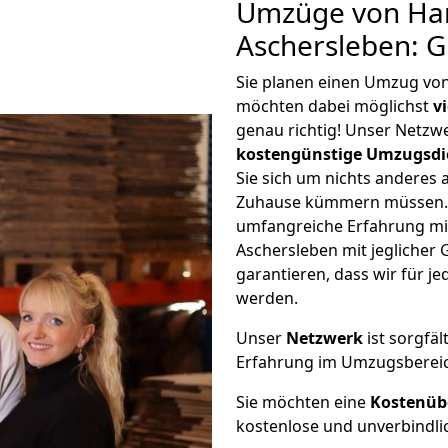
Umzüge von Ha
Aschersleben: 
Sie planen einen Umzug vo
möchten dabei möglichst
v
genau richtig! Unser Netzw
kostengünstige Umzugsdi
Sie sich um nichts anderes 
Zuhause kümmern müssen. W
umfangreiche Erfahrung m
Aschersleben mit jegliche
garantieren, dass wir für j
werden.
Unser
Netzwerk
ist sorgfäl
Erfahrung im Umzugsberei
Sie möchten eine
Kostenüb
kostenlose und unverbindli