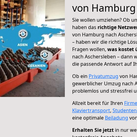
von Hamburg 
Sie wollen umziehen? Ob um
haben das
richtige Netzw
von Hamburg nach Aschersl
– haben wir die richtige Lö
Fragen wollen,
was kostet
nach Aschersleben – dann w
die passende Antwort auf Ih
Ob ein
Privatumzug
von Ham
gewerblicher Umzug nach 
problemlos und stressfrei 
Allzeit bereit für Ihren
Firm
Klaviertransport
,
Studente
eine optimale
Beiladung
von
Erhalten Sie jetzt
in nur we