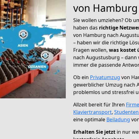
von Hamburg 
Sie wollen umziehen? Ob um
haben das
richtige Netzw
von Hamburg nach Augustus
– haben wir die richtige Lö
Fragen wollen,
was kostet
nach Augustusburg – dann w
immer die passende Antwort
Ob ein
Privatumzug
von Ham
gewerblicher Umzug nach 
problemlos und stressfrei 
Allzeit bereit für Ihren
Firm
Klaviertransport
,
Studente
eine optimale
Beiladung
von
Erhalten Sie jetzt
in nur we