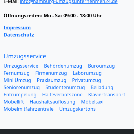
E-Mail:
info@hamburg-umzugsunternehmen24.de
Öffnungszeiten:
Mo - Sa: 09:00 - 18:00 Uhr
Impressum
Datenschutz
Umzugsservice
Umzugsservice
Behördenumzug
Büroumzug
Fernumzug
Firmenumzug
Laborumzug
Mini Umzug
Praxisumzug
Privatumzug
Seniorenumzug
Studentenumzug
Beiladung
Entrümpelung
Halteverbotszone
Klaviertransport
Möbellift
Haushaltsauflösung
Möbeltaxi
Möbelmitfahrzentrale
Umzugskartons