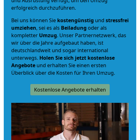
und Ausrüstung verfügt, um den Umzug
erfolgreich durchzuführen.
Bei uns können Sie
kostengünstig
und
stressfrei
umziehen
, sei es als
Beiladung
oder als
kompletter
Umzug
. Unser Partnernetzwerk, das
wir über die Jahre aufgebaut haben, ist
deutschlandweit und sogar international
unterwegs.
Holen Sie sich jetzt kostenlose
Angebote
und erhalten Sie einen ersten
Überblick über die Kosten für Ihren Umzug.
Kostenlose Angebote erhalten