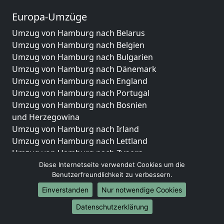
Europa-Umzüge
Umzug von Hamburg nach Belarus
Umzug von Hamburg nach Belgien
Umzug von Hamburg nach Bulgarien
Umzug von Hamburg nach Dänemark
Umzug von Hamburg nach England
Umzug von Hamburg nach Portugal
Umzug von Hamburg nach Bosnien
und Herzegowina
Umzug von Hamburg nach Irland
Umzug von Hamburg nach Lettland
Umzug von Hamburg nach Zypern
Umzug von Hamburg nach Kroatien
Diese Internetseite verwendet Cookies um die
Benutzerfreundlichkeit zu verbessern.
Umzug von Hamburg nach Estland
Umzug von Hamburg nach Finnland
Einverstanden
Nur notwendige Cookies
Umzug von Hamburg nach Frankreich
Datenschutzerklärung
Umzug von Hamburg nach Griechenland