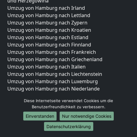
und Herzegowina
Umzug von Hamburg nach Irland
Umzug von Hamburg nach Lettland
Umzug von Hamburg nach Zypern
Umzug von Hamburg nach Kroatien
Umzug von Hamburg nach Estland
Umzug von Hamburg nach Finnland
Umzug von Hamburg nach Frankreich
Umzug von Hamburg nach Griechenland
Umzug von Hamburg nach Italien
Umzug von Hamburg nach Liechtenstein
Umzug von Hamburg nach Luxemburg
Umzug von Hamburg nach Niederlande
Umzug von Hamburg nach Norwegen
Diese Internetseite verwendet Cookies um die
Umzüge-Deutschlandweit
Benutzerfreundlichkeit zu verbessern.
Einverstanden
Nur notwendige Cookies
Umzug von Hamburg nach Berlin
Umzug von Hamburg nach Hamburg
Datenschutzerklärung
Umzug von Hamburg nach München