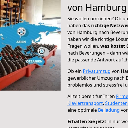
von Hamburg
Sie wollen umziehen? Ob um
haben das
richtige Netzw
von Hamburg nach Beverung
haben wir die richtige Lösu
Fragen wollen,
was kostet
nach Beverungen – dann wäh
die passende Antwort auf Ih
Ob ein
Privatumzug
von Ham
gewerblicher Umzug nach 
problemlos und stressfrei 
Allzeit bereit für Ihren
Firm
Klaviertransport
,
Studente
eine optimale
Beiladung
von
Erhalten Sie jetzt
in nur we