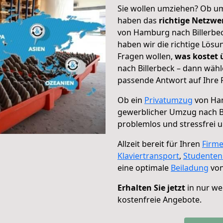
Sie wollen umziehen? Ob um
haben das
richtige Netzw
von Hamburg nach Billerbec
haben wir die richtige Lösu
Fragen wollen,
was kostet
nach Billerbeck – dann wähl
passende Antwort auf Ihre 
Ob ein
Privatumzug
von Ham
gewerblicher Umzug nach B
problemlos und stressfrei 
Allzeit bereit für Ihren
Firm
Klaviertransport
,
Studente
eine optimale
Beiladung
von
Erhalten Sie jetzt
in nur we
kostenfreie Angebote.