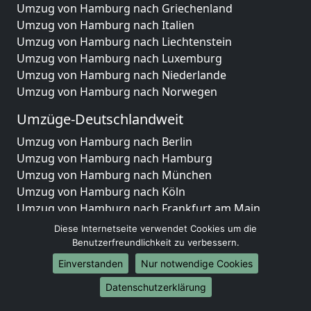
Umzug von Hamburg nach Griechenland
Umzug von Hamburg nach Italien
Umzug von Hamburg nach Liechtenstein
Umzug von Hamburg nach Luxemburg
Umzug von Hamburg nach Niederlande
Umzug von Hamburg nach Norwegen
Umzüge-Deutschlandweit
Umzug von Hamburg nach Berlin
Umzug von Hamburg nach Hamburg
Umzug von Hamburg nach München
Umzug von Hamburg nach Köln
Umzug von Hamburg nach Frankfurt am Main
Umzug von Hamburg nach Stuttgart
Diese Internetseite verwendet Cookies um die
Umzug von Hamburg nach Düsseldorf
Benutzerfreundlichkeit zu verbessern.
Umzug von Hamburg nach Leipzig
Einverstanden
Nur notwendige Cookies
Umzug von Hamburg nach Dortmund
Datenschutzerklärung
Umzug von Hamburg nach Essen
Umzug von Hamburg nach Bremen