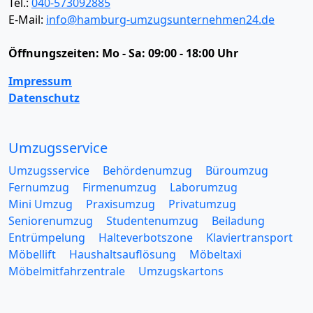
Tel.:
040-573092885
E-Mail:
info@hamburg-umzugsunternehmen24.de
Öffnungszeiten:
Mo - Sa: 09:00 - 18:00 Uhr
Impressum
Datenschutz
Umzugsservice
Umzugsservice
Behördenumzug
Büroumzug
Fernumzug
Firmenumzug
Laborumzug
Mini Umzug
Praxisumzug
Privatumzug
Seniorenumzug
Studentenumzug
Beiladung
Entrümpelung
Halteverbotszone
Klaviertransport
Möbellift
Haushaltsauflösung
Möbeltaxi
Möbelmitfahrzentrale
Umzugskartons