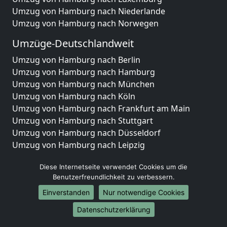
Umzug von Hamburg nach Niederlande
Umzug von Hamburg nach Norwegen
Umzüge-Deutschlandweit
Umzug von Hamburg nach Berlin
Umzug von Hamburg nach Hamburg
Umzug von Hamburg nach München
Umzug von Hamburg nach Köln
Umzug von Hamburg nach Frankfurt am Main
Umzug von Hamburg nach Stuttgart
Umzug von Hamburg nach Düsseldorf
Umzug von Hamburg nach Leipzig
Umzug von Hamburg nach Dortmund
Diese Internetseite verwendet Cookies um die
Umzug von Hamburg nach Essen
Benutzerfreundlichkeit zu verbessern.
Umzug von Hamburg nach Bremen
Umzug von Hamburg nach Dresden
Einverstanden
Nur notwendige Cookies
Umzug von Hamburg nach Hannover
Datenschutzerklärung
Umzug von Hamburg nach Nürnberg