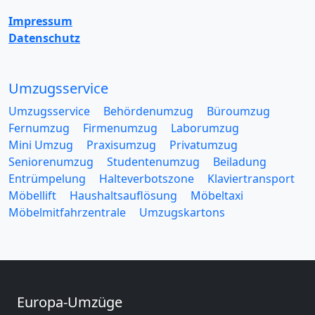
Impressum
Datenschutz
Umzugsservice
Umzugsservice
Behördenumzug
Büroumzug
Fernumzug
Firmenumzug
Laborumzug
Mini Umzug
Praxisumzug
Privatumzug
Seniorenumzug
Studentenumzug
Beiladung
Entrümpelung
Halteverbotszone
Klaviertransport
Möbellift
Haushaltsauflösung
Möbeltaxi
Möbelmitfahrzentrale
Umzugskartons
Europa-Umzüge