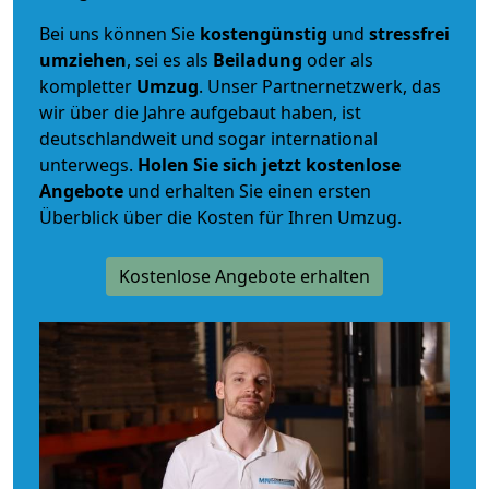
Bei uns können Sie
kostengünstig
und
stressfrei
umziehen
, sei es als
Beiladung
oder als
kompletter
Umzug
. Unser Partnernetzwerk, das
wir über die Jahre aufgebaut haben, ist
deutschlandweit und sogar international
unterwegs.
Holen Sie sich jetzt kostenlose
Angebote
und erhalten Sie einen ersten
Überblick über die Kosten für Ihren Umzug.
Kostenlose Angebote erhalten