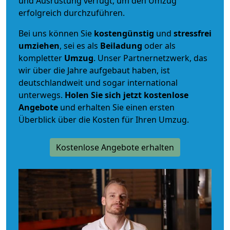
und Ausrüstung verfügt, um den Umzug
erfolgreich durchzuführen.
Bei uns können Sie
kostengünstig
und
stressfrei
umziehen
, sei es als
Beiladung
oder als
kompletter
Umzug
. Unser Partnernetzwerk, das
wir über die Jahre aufgebaut haben, ist
deutschlandweit und sogar international
unterwegs.
Holen Sie sich jetzt kostenlose
Angebote
und erhalten Sie einen ersten
Überblick über die Kosten für Ihren Umzug.
Kostenlose Angebote erhalten