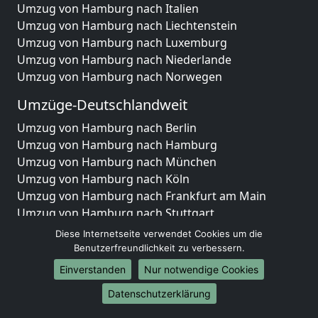
Umzug von Hamburg nach Italien
Umzug von Hamburg nach Liechtenstein
Umzug von Hamburg nach Luxemburg
Umzug von Hamburg nach Niederlande
Umzug von Hamburg nach Norwegen
Umzüge-Deutschlandweit
Umzug von Hamburg nach Berlin
Umzug von Hamburg nach Hamburg
Umzug von Hamburg nach München
Umzug von Hamburg nach Köln
Umzug von Hamburg nach Frankfurt am Main
Umzug von Hamburg nach Stuttgart
Umzug von Hamburg nach Düsseldorf
Diese Internetseite verwendet Cookies um die
Umzug von Hamburg nach Leipzig
Benutzerfreundlichkeit zu verbessern.
Umzug von Hamburg nach Dortmund
Einverstanden
Nur notwendige Cookies
Umzug von Hamburg nach Essen
Datenschutzerklärung
Umzug von Hamburg nach Bremen
Umzug von Hamburg nach Dresden