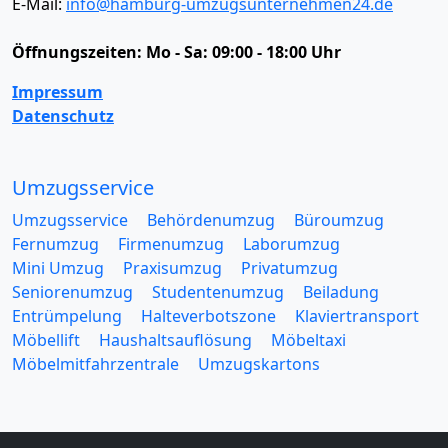
E-Mail:
info@hamburg-umzugsunternehmen24.de
Öffnungszeiten:
Mo - Sa: 09:00 - 18:00 Uhr
Impressum
Datenschutz
Umzugsservice
Umzugsservice
Behördenumzug
Büroumzug
Fernumzug
Firmenumzug
Laborumzug
Mini Umzug
Praxisumzug
Privatumzug
Seniorenumzug
Studentenumzug
Beiladung
Entrümpelung
Halteverbotszone
Klaviertransport
Möbellift
Haushaltsauflösung
Möbeltaxi
Möbelmitfahrzentrale
Umzugskartons