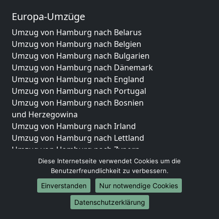
Europa-Umzüge
Umzug von Hamburg nach Belarus
Umzug von Hamburg nach Belgien
Umzug von Hamburg nach Bulgarien
Umzug von Hamburg nach Dänemark
Umzug von Hamburg nach England
Umzug von Hamburg nach Portugal
Umzug von Hamburg nach Bosnien
und Herzegowina
Umzug von Hamburg nach Irland
Umzug von Hamburg nach Lettland
Umzug von Hamburg nach Zypern
Umzug von Hamburg nach Kroatien
Diese Internetseite verwendet Cookies um die
Benutzerfreundlichkeit zu verbessern.
Umzug von Hamburg nach Estland
Umzug von Hamburg nach Finnland
Einverstanden
Nur notwendige Cookies
Umzug von Hamburg nach Frankreich
Datenschutzerklärung
Umzug von Hamburg nach Griechenland