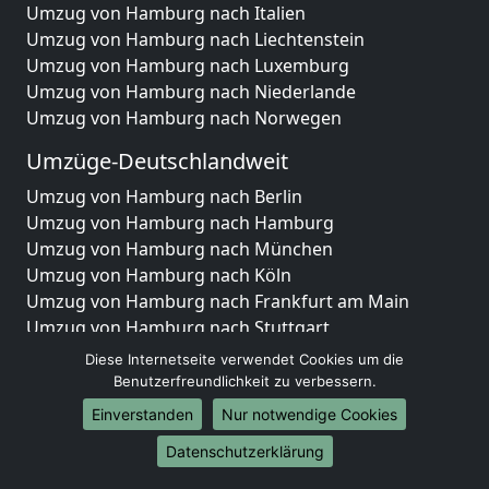
Umzug von Hamburg nach Italien
Umzug von Hamburg nach Liechtenstein
Umzug von Hamburg nach Luxemburg
Umzug von Hamburg nach Niederlande
Umzug von Hamburg nach Norwegen
Umzüge-Deutschlandweit
Umzug von Hamburg nach Berlin
Umzug von Hamburg nach Hamburg
Umzug von Hamburg nach München
Umzug von Hamburg nach Köln
Umzug von Hamburg nach Frankfurt am Main
Umzug von Hamburg nach Stuttgart
Umzug von Hamburg nach Düsseldorf
Diese Internetseite verwendet Cookies um die
Umzug von Hamburg nach Leipzig
Benutzerfreundlichkeit zu verbessern.
Umzug von Hamburg nach Dortmund
Einverstanden
Nur notwendige Cookies
Umzug von Hamburg nach Essen
Datenschutzerklärung
Umzug von Hamburg nach Bremen
Umzug von Hamburg nach Dresden