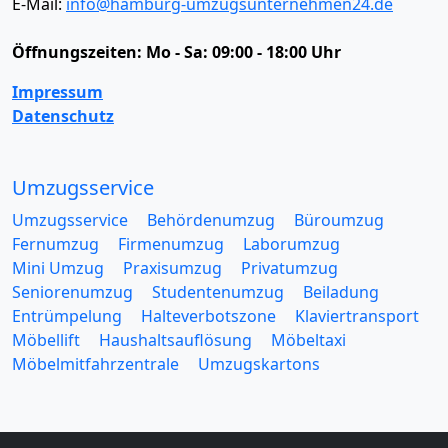
E-Mail:
info@hamburg-umzugsunternehmen24.de
Öffnungszeiten:
Mo - Sa: 09:00 - 18:00 Uhr
Impressum
Datenschutz
Umzugsservice
Umzugsservice
Behördenumzug
Büroumzug
Fernumzug
Firmenumzug
Laborumzug
Mini Umzug
Praxisumzug
Privatumzug
Seniorenumzug
Studentenumzug
Beiladung
Entrümpelung
Halteverbotszone
Klaviertransport
Möbellift
Haushaltsauflösung
Möbeltaxi
Möbelmitfahrzentrale
Umzugskartons