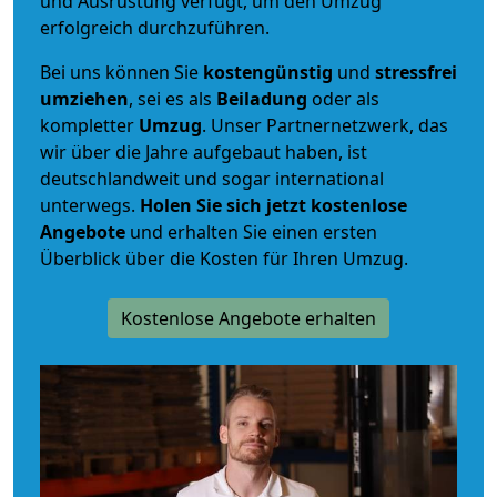
und Ausrüstung verfügt, um den Umzug
erfolgreich durchzuführen.
Bei uns können Sie
kostengünstig
und
stressfrei
umziehen
, sei es als
Beiladung
oder als
kompletter
Umzug
. Unser Partnernetzwerk, das
wir über die Jahre aufgebaut haben, ist
deutschlandweit und sogar international
unterwegs.
Holen Sie sich jetzt kostenlose
Angebote
und erhalten Sie einen ersten
Überblick über die Kosten für Ihren Umzug.
Kostenlose Angebote erhalten