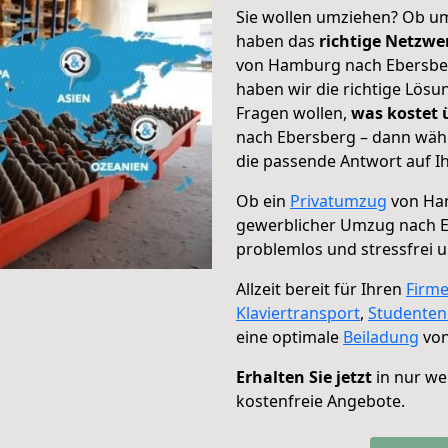
Sie wollen umziehen? Ob um
haben das
richtige Netzw
von Hamburg nach Ebersberg
haben wir die richtige Lösu
Fragen wollen,
was kostet
nach Ebersberg – dann wähl
die passende Antwort auf Ih
Ob ein
Privatumzug
von Ham
gewerblicher Umzug nach 
problemlos und stressfrei 
Allzeit bereit für Ihren
Firm
Klaviertransport
,
Studente
eine optimale
Beiladung
von
Erhalten Sie jetzt
in nur we
kostenfreie Angebote.