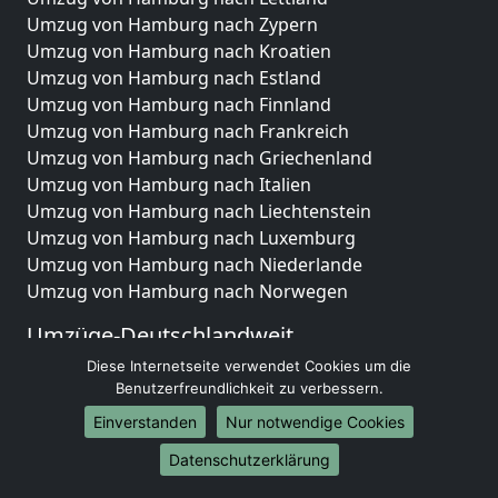
Umzug von Hamburg nach Zypern
Umzug von Hamburg nach Kroatien
Umzug von Hamburg nach Estland
Umzug von Hamburg nach Finnland
Umzug von Hamburg nach Frankreich
Umzug von Hamburg nach Griechenland
Umzug von Hamburg nach Italien
Umzug von Hamburg nach Liechtenstein
Umzug von Hamburg nach Luxemburg
Umzug von Hamburg nach Niederlande
Umzug von Hamburg nach Norwegen
Umzüge-Deutschlandweit
Diese Internetseite verwendet Cookies um die
Umzug von Hamburg nach Berlin
Benutzerfreundlichkeit zu verbessern.
Umzug von Hamburg nach Hamburg
Umzug von Hamburg nach München
Einverstanden
Nur notwendige Cookies
Umzug von Hamburg nach Köln
Datenschutzerklärung
Umzug von Hamburg nach Frankfurt am Main