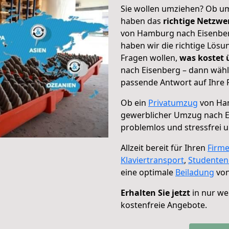
Sie wollen umziehen? Ob um
haben das
richtige Netzw
von Hamburg nach Eisenberg
haben wir die richtige Lösu
Fragen wollen,
was kostet
nach Eisenberg – dann wähl
passende Antwort auf Ihre 
Ob ein
Privatumzug
von Ham
gewerblicher Umzug nach E
problemlos und stressfrei 
Allzeit bereit für Ihren
Firm
Klaviertransport
,
Studente
eine optimale
Beiladung
von
Erhalten Sie jetzt
in nur we
kostenfreie Angebote.