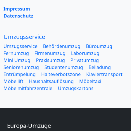
Impressum
Datenschutz
Umzugsservice
Umzugsservice
Behördenumzug
Büroumzug
Fernumzug
Firmenumzug
Laborumzug
Mini Umzug
Praxisumzug
Privatumzug
Seniorenumzug
Studentenumzug
Beiladung
Entrümpelung
Halteverbotszone
Klaviertransport
Möbellift
Haushaltsauflösung
Möbeltaxi
Möbelmitfahrzentrale
Umzugskartons
Europa-Umzüge