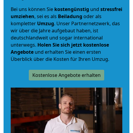
Bei uns können Sie
kostengünstig
und
stressfrei
umziehen
, sei es als
Beiladung
oder als
kompletter
Umzug
. Unser Partnernetzwerk, das
wir über die Jahre aufgebaut haben, ist
deutschlandweit und sogar international
unterwegs.
Holen Sie sich jetzt kostenlose
Angebote
und erhalten Sie einen ersten
Überblick über die Kosten für Ihren Umzug.
Kostenlose Angebote erhalten