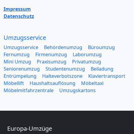
Impressum
Datenschutz
Umzugsservice
Umzugsservice
Behördenumzug
Büroumzug
Fernumzug
Firmenumzug
Laborumzug
Mini Umzug
Praxisumzug
Privatumzug
Seniorenumzug
Studentenumzug
Beiladung
Entrümpelung
Halteverbotszone
Klaviertransport
Möbellift
Haushaltsauflösung
Möbeltaxi
Möbelmitfahrzentrale
Umzugskartons
Europa-Umzüge