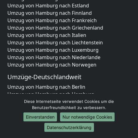
Umzug von Hamburg nach Estland
Umzug von Hamburg nach Finnland
Umzug von Hamburg nach Frankreich
Umzug von Hamburg nach Griechenland
Umzug von Hamburg nach Italien
Umzug von Hamburg nach Liechtenstein
Umzug von Hamburg nach Luxemburg
Umzug von Hamburg nach Niederlande
Umzug von Hamburg nach Norwegen
Umzüge-Deutschlandweit
Umzug von Hamburg nach Berlin
Umzug von Hamburg nach Hamburg
Umzug von Hamburg nach München
Diese Internetseite verwendet Cookies um die
Benutzerfreundlichkeit zu verbessern.
Umzug von Hamburg nach Köln
Umzug von Hamburg nach Frankfurt am Main
Einverstanden
Nur notwendige Cookies
Umzug von Hamburg nach Stuttgart
Datenschutzerklärung
Umzug von Hamburg nach Düsseldorf