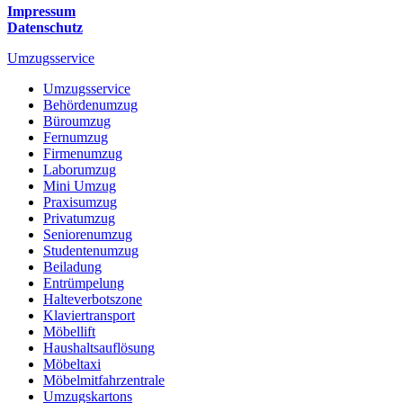
Impressum
Datenschutz
Umzugsservice
Umzugsservice
Behördenumzug
Büroumzug
Fernumzug
Firmenumzug
Laborumzug
Mini Umzug
Praxisumzug
Privatumzug
Seniorenumzug
Studentenumzug
Beiladung
Entrümpelung
Halteverbotszone
Klaviertransport
Möbellift
Haushaltsauflösung
Möbeltaxi
Möbelmitfahrzentrale
Umzugskartons