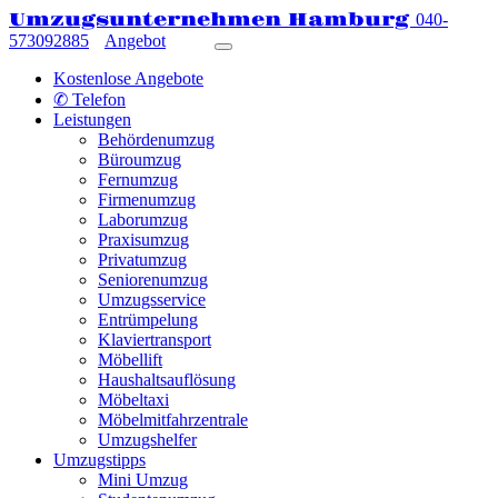
Umzugsunternehmen Hamburg
040-
573092885
Angebot
Kostenlose Angebote
✆ Telefon
Leistungen
Behördenumzug
Büroumzug
Fernumzug
Firmenumzug
Laborumzug
Praxisumzug
Privatumzug
Seniorenumzug
Umzugsservice
Entrümpelung
Klaviertransport
Möbellift
Haushaltsauflösung
Möbeltaxi
Möbelmitfahrzentrale
Umzugshelfer
Umzugstipps
Mini Umzug