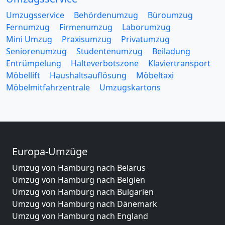
Umzugsservice
Behördenumzug
Büroumzug
Fernumzug
Firmenumzug
Laborumzug
Mini Umzug
Praxisumzug
Privatumzug
Seniorenumzug
Studentenumzug
Beiladung
Entrümpelung
Halteverbotszone
Klaviertransport
Möbellift
Haushaltsauflösung
Möbeltaxi
Möbelmitfahrzentrale
Umzugskartons
Europa-Umzüge
Umzug von Hamburg nach Belarus
Umzug von Hamburg nach Belgien
Umzug von Hamburg nach Bulgarien
Umzug von Hamburg nach Dänemark
Umzug von Hamburg nach England