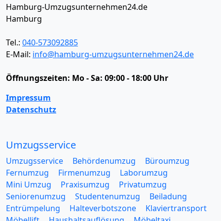
Hamburg-Umzugsunternehmen24.de
Hamburg
Tel.:
040-573092885
E-Mail:
info@hamburg-umzugsunternehmen24.de
Öffnungszeiten:
Mo - Sa: 09:00 - 18:00 Uhr
Impressum
Datenschutz
Umzugsservice
Umzugsservice
Behördenumzug
Büroumzug
Fernumzug
Firmenumzug
Laborumzug
Mini Umzug
Praxisumzug
Privatumzug
Seniorenumzug
Studentenumzug
Beiladung
Entrümpelung
Halteverbotszone
Klaviertransport
Möbellift
Haushaltsauflösung
Möbeltaxi