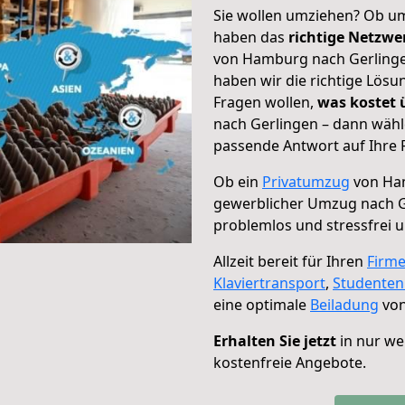
Sie wollen umziehen? Ob um
haben das
richtige Netzw
von Hamburg nach Gerlingen
haben wir die richtige Lösu
Fragen wollen,
was kostet
nach Gerlingen – dann wähl
passende Antwort auf Ihre 
Ob ein
Privatumzug
von Ham
gewerblicher Umzug nach G
problemlos und stressfrei 
Allzeit bereit für Ihren
Firm
Klaviertransport
,
Studente
eine optimale
Beiladung
von
Erhalten Sie jetzt
in nur we
kostenfreie Angebote.