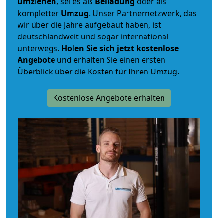
umziehen
, sei es als
Beiladung
oder als
kompletter
Umzug
. Unser Partnernetzwerk, das
wir über die Jahre aufgebaut haben, ist
deutschlandweit und sogar international
unterwegs.
Holen Sie sich jetzt kostenlose
Angebote
und erhalten Sie einen ersten
Überblick über die Kosten für Ihren Umzug.
Kostenlose Angebote erhalten