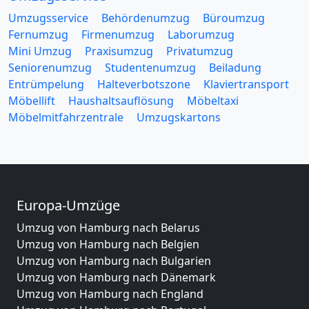
Umzugsservice
Behördenumzug
Büroumzug
Fernumzug
Firmenumzug
Laborumzug
Mini Umzug
Praxisumzug
Privatumzug
Seniorenumzug
Studentenumzug
Beiladung
Entrümpelung
Halteverbotszone
Klaviertransport
Möbellift
Haushaltsauflösung
Möbeltaxi
Möbelmitfahrzentrale
Umzugskartons
Europa-Umzüge
Umzug von Hamburg nach Belarus
Umzug von Hamburg nach Belgien
Umzug von Hamburg nach Bulgarien
Umzug von Hamburg nach Dänemark
Umzug von Hamburg nach England