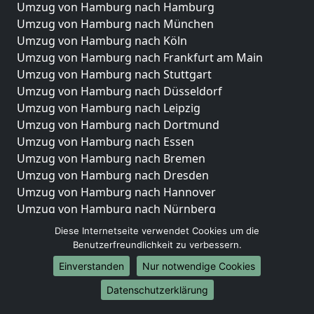
Umzug von Hamburg nach Hamburg
Umzug von Hamburg nach München
Umzug von Hamburg nach Köln
Umzug von Hamburg nach Frankfurt am Main
Umzug von Hamburg nach Stuttgart
Umzug von Hamburg nach Düsseldorf
Umzug von Hamburg nach Leipzig
Umzug von Hamburg nach Dortmund
Umzug von Hamburg nach Essen
Umzug von Hamburg nach Bremen
Umzug von Hamburg nach Dresden
Umzug von Hamburg nach Hannover
Umzug von Hamburg nach Nürnberg
Umzug von Hamburg nach Duisburg
Diese Internetseite verwendet Cookies um die
Umzug von Hamburg nach Bochum
Benutzerfreundlichkeit zu verbessern.
Umzug von Hamburg nach Wuppertal
Einverstanden
Nur notwendige Cookies
Umzug von Hamburg nach Bielefeld
Datenschutzerklärung
Umzug von Hamburg nach Bonn
Umzug von Hamburg nach Münster