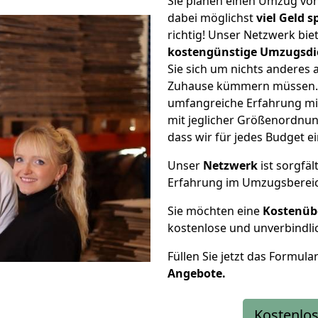
Sie planen einen Umzug v
dabei möglichst
viel Geld 
richtig! Unser Netzwerk bi
kostengünstige Umzugsdi
Sie sich um nichts anderes 
Zuhause kümmern müssen. W
umfangreiche Erfahrung m
mit jeglicher Größenordnun
dass wir für jedes Budget 
Unser
Netzwerk
ist sorgfäl
Erfahrung im Umzugsberei
Sie möchten eine
Kostenüb
kostenlose und unverbindli
Füllen Sie jetzt das Formula
Angebote.
Kostenlos