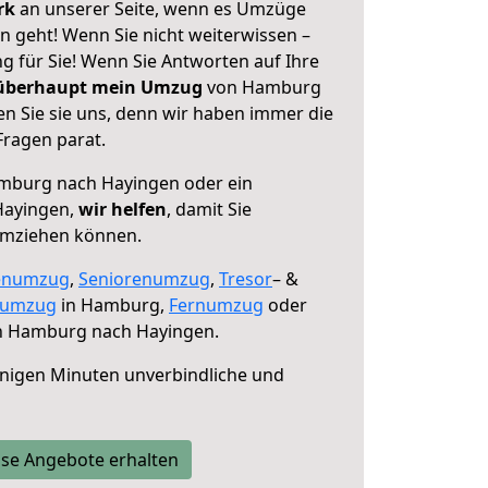
erk
an unserer Seite, wenn es Umzüge
geht! Wenn Sie nicht weiterwissen –
ng für Sie! Wenn Sie Antworten auf Ihre
 überhaupt mein Umzug
von Hamburg
n Sie sie uns, denn wir haben immer die
Fragen parat.
burg nach Hayingen oder ein
Hayingen,
wir helfen
, damit Sie
umziehen können.
enumzug
,
Seniorenumzug
,
Tresor
– &
numzug
in Hamburg,
Fernumzug
oder
 Hamburg nach Hayingen.
nigen Minuten unverbindliche und
se Angebote erhalten