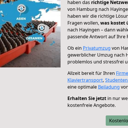
haben das
richtige Netzw
von Hamburg nach Hayingen 
haben wir die richtige Lösu
Fragen wollen,
was kostet
nach Hayingen – dann wähle
passende Antwort auf Ihre 
Ob ein
Privatumzug
von Ham
gewerblicher Umzug nach 
problemlos und stressfrei 
Allzeit bereit für Ihren
Firm
Klaviertransport
,
Studente
eine optimale
Beiladung
von
Erhalten Sie jetzt
in nur we
kostenfreie Angebote.
Kostenlo