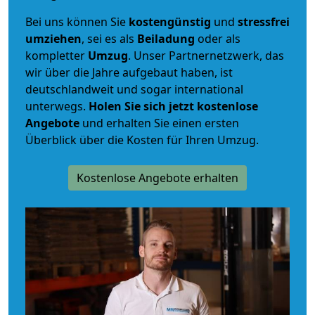
Bei uns können Sie
kostengünstig
und
stressfrei
umziehen
, sei es als
Beiladung
oder als
kompletter
Umzug
. Unser Partnernetzwerk, das
wir über die Jahre aufgebaut haben, ist
deutschlandweit und sogar international
unterwegs.
Holen Sie sich jetzt kostenlose
Angebote
und erhalten Sie einen ersten
Überblick über die Kosten für Ihren Umzug.
Kostenlose Angebote erhalten