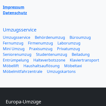
Impressum
Datenschutz
Umzugsservice
Umzugsservice
Behördenumzug
Büroumzug
Fernumzug
Firmenumzug
Laborumzug
Mini Umzug
Praxisumzug
Privatumzug
Seniorenumzug
Studentenumzug
Beiladung
Entrümpelung
Halteverbotszone
Klaviertransport
Möbellift
Haushaltsauflösung
Möbeltaxi
Möbelmitfahrzentrale
Umzugskartons
Europa-Umzüge