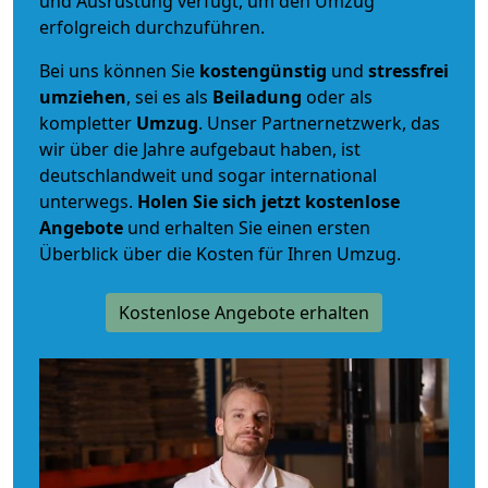
und Ausrüstung verfügt, um den Umzug
erfolgreich durchzuführen.
Bei uns können Sie
kostengünstig
und
stressfrei
umziehen
, sei es als
Beiladung
oder als
kompletter
Umzug
. Unser Partnernetzwerk, das
wir über die Jahre aufgebaut haben, ist
deutschlandweit und sogar international
unterwegs.
Holen Sie sich jetzt kostenlose
Angebote
und erhalten Sie einen ersten
Überblick über die Kosten für Ihren Umzug.
Kostenlose Angebote erhalten