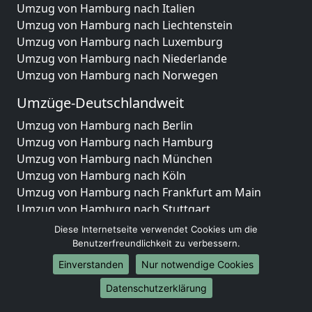
Umzug von Hamburg nach Italien
Umzug von Hamburg nach Liechtenstein
Umzug von Hamburg nach Luxemburg
Umzug von Hamburg nach Niederlande
Umzug von Hamburg nach Norwegen
Umzüge-Deutschlandweit
Umzug von Hamburg nach Berlin
Umzug von Hamburg nach Hamburg
Umzug von Hamburg nach München
Umzug von Hamburg nach Köln
Umzug von Hamburg nach Frankfurt am Main
Umzug von Hamburg nach Stuttgart
Umzug von Hamburg nach Düsseldorf
Diese Internetseite verwendet Cookies um die
Umzug von Hamburg nach Leipzig
Benutzerfreundlichkeit zu verbessern.
Umzug von Hamburg nach Dortmund
Einverstanden
Nur notwendige Cookies
Umzug von Hamburg nach Essen
Datenschutzerklärung
Umzug von Hamburg nach Bremen
Umzug von Hamburg nach Dresden