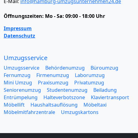
E-Mail:
info@hamburg-umzugsunternehmen24.de
Öffnungszeiten:
Mo - Sa: 09:00 - 18:00 Uhr
Impressum
Datenschutz
Umzugsservice
Umzugsservice
Behördenumzug
Büroumzug
Fernumzug
Firmenumzug
Laborumzug
Mini Umzug
Praxisumzug
Privatumzug
Seniorenumzug
Studentenumzug
Beiladung
Entrümpelung
Halteverbotszone
Klaviertransport
Möbellift
Haushaltsauflösung
Möbeltaxi
Möbelmitfahrzentrale
Umzugskartons