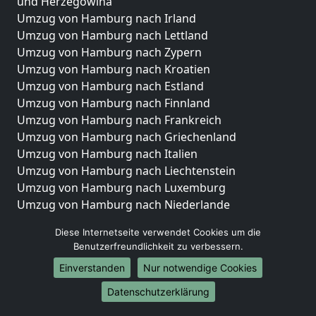
und Herzegowina
Umzug von Hamburg nach Irland
Umzug von Hamburg nach Lettland
Umzug von Hamburg nach Zypern
Umzug von Hamburg nach Kroatien
Umzug von Hamburg nach Estland
Umzug von Hamburg nach Finnland
Umzug von Hamburg nach Frankreich
Umzug von Hamburg nach Griechenland
Umzug von Hamburg nach Italien
Umzug von Hamburg nach Liechtenstein
Umzug von Hamburg nach Luxemburg
Umzug von Hamburg nach Niederlande
Umzug von Hamburg nach Norwegen
Diese Internetseite verwendet Cookies um die
Umzüge-Deutschlandweit
Benutzerfreundlichkeit zu verbessern.
Einverstanden
Nur notwendige Cookies
Umzug von Hamburg nach Berlin
Umzug von Hamburg nach Hamburg
Datenschutzerklärung
Umzug von Hamburg nach München