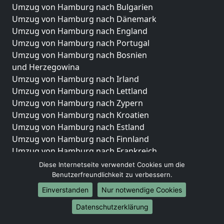
Umzug von Hamburg nach Bulgarien
Umzug von Hamburg nach Dänemark
Umzug von Hamburg nach England
Umzug von Hamburg nach Portugal
Umzug von Hamburg nach Bosnien
und Herzegowina
Umzug von Hamburg nach Irland
Umzug von Hamburg nach Lettland
Umzug von Hamburg nach Zypern
Umzug von Hamburg nach Kroatien
Umzug von Hamburg nach Estland
Umzug von Hamburg nach Finnland
Umzug von Hamburg nach Frankreich
Umzug von Hamburg nach Griechenland
Diese Internetseite verwendet Cookies um die
Umzug von Hamburg nach Italien
Benutzerfreundlichkeit zu verbessern.
Umzug von Hamburg nach Liechtenstein
Einverstanden
Nur notwendige Cookies
Umzug von Hamburg nach Luxemburg
Datenschutzerklärung
Umzug von Hamburg nach Niederlande
Umzug von Hamburg nach Norwegen