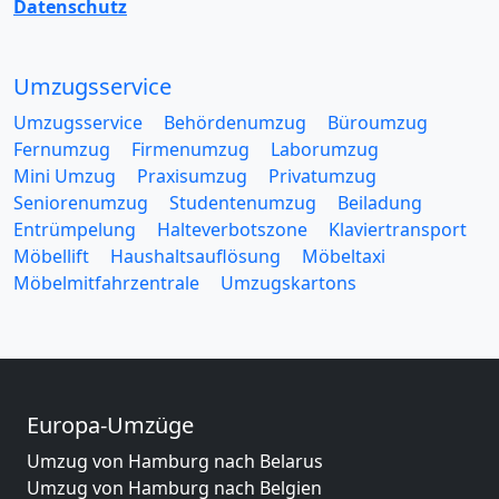
Datenschutz
Umzugsservice
Umzugsservice
Behördenumzug
Büroumzug
Fernumzug
Firmenumzug
Laborumzug
Mini Umzug
Praxisumzug
Privatumzug
Seniorenumzug
Studentenumzug
Beiladung
Entrümpelung
Halteverbotszone
Klaviertransport
Möbellift
Haushaltsauflösung
Möbeltaxi
Möbelmitfahrzentrale
Umzugskartons
Europa-Umzüge
Umzug von Hamburg nach Belarus
Umzug von Hamburg nach Belgien