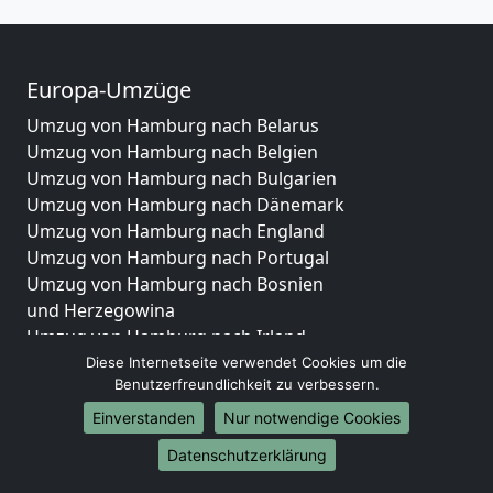
Europa-Umzüge
Umzug von Hamburg nach Belarus
Umzug von Hamburg nach Belgien
Umzug von Hamburg nach Bulgarien
Umzug von Hamburg nach Dänemark
Umzug von Hamburg nach England
Umzug von Hamburg nach Portugal
Umzug von Hamburg nach Bosnien
und Herzegowina
Umzug von Hamburg nach Irland
Umzug von Hamburg nach Lettland
Diese Internetseite verwendet Cookies um die
Benutzerfreundlichkeit zu verbessern.
Umzug von Hamburg nach Zypern
Umzug von Hamburg nach Kroatien
Einverstanden
Nur notwendige Cookies
Umzug von Hamburg nach Estland
Datenschutzerklärung
Umzug von Hamburg nach Finnland