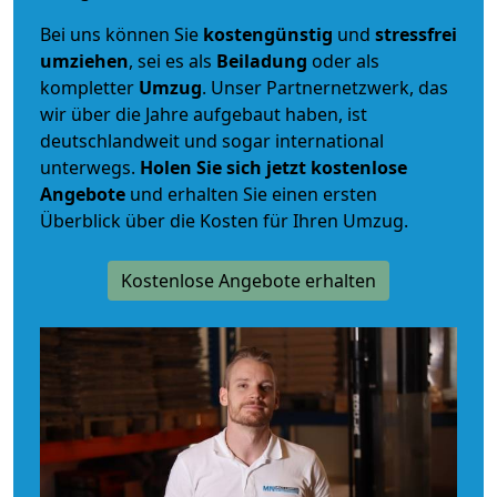
Bei uns können Sie
kostengünstig
und
stressfrei
umziehen
, sei es als
Beiladung
oder als
kompletter
Umzug
. Unser Partnernetzwerk, das
wir über die Jahre aufgebaut haben, ist
deutschlandweit und sogar international
unterwegs.
Holen Sie sich jetzt kostenlose
Angebote
und erhalten Sie einen ersten
Überblick über die Kosten für Ihren Umzug.
Kostenlose Angebote erhalten