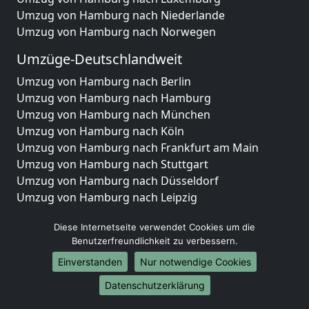
Umzug von Hamburg nach Niederlande
Umzug von Hamburg nach Norwegen
Umzüge-Deutschlandweit
Umzug von Hamburg nach Berlin
Umzug von Hamburg nach Hamburg
Umzug von Hamburg nach München
Umzug von Hamburg nach Köln
Umzug von Hamburg nach Frankfurt am Main
Umzug von Hamburg nach Stuttgart
Umzug von Hamburg nach Düsseldorf
Umzug von Hamburg nach Leipzig
Umzug von Hamburg nach Dortmund
Diese Internetseite verwendet Cookies um die
Umzug von Hamburg nach Essen
Benutzerfreundlichkeit zu verbessern.
Umzug von Hamburg nach Bremen
Umzug von Hamburg nach Dresden
Einverstanden
Nur notwendige Cookies
Umzug von Hamburg nach Hannover
Datenschutzerklärung
Umzug von Hamburg nach Nürnberg