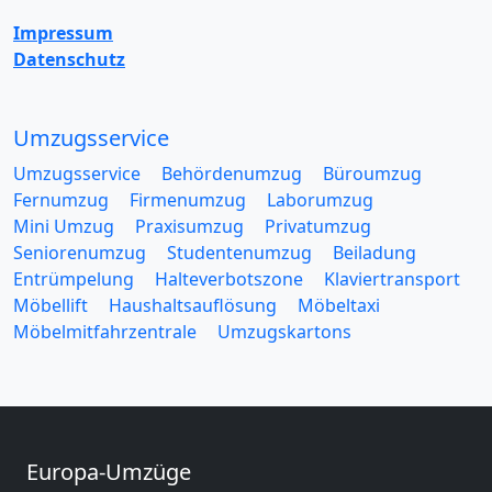
Impressum
Datenschutz
Umzugsservice
Umzugsservice
Behördenumzug
Büroumzug
Fernumzug
Firmenumzug
Laborumzug
Mini Umzug
Praxisumzug
Privatumzug
Seniorenumzug
Studentenumzug
Beiladung
Entrümpelung
Halteverbotszone
Klaviertransport
Möbellift
Haushaltsauflösung
Möbeltaxi
Möbelmitfahrzentrale
Umzugskartons
Europa-Umzüge