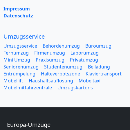
Impressum
Datenschutz
Umzugsservice
Umzugsservice
Behördenumzug
Büroumzug
Fernumzug
Firmenumzug
Laborumzug
Mini Umzug
Praxisumzug
Privatumzug
Seniorenumzug
Studentenumzug
Beiladung
Entrümpelung
Halteverbotszone
Klaviertransport
Möbellift
Haushaltsauflösung
Möbeltaxi
Möbelmitfahrzentrale
Umzugskartons
Europa-Umzüge