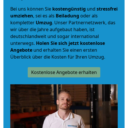
Bei uns können Sie
kostengünstig
und
stressfrei
umziehen
, sei es als
Beiladung
oder als
kompletter
Umzug
. Unser Partnernetzwerk, das
wir über die Jahre aufgebaut haben, ist
deutschlandweit und sogar international
unterwegs.
Holen Sie sich jetzt kostenlose
Angebote
und erhalten Sie einen ersten
Überblick über die Kosten für Ihren Umzug.
Kostenlose Angebote erhalten