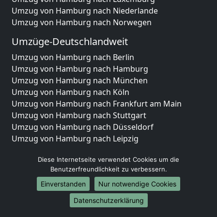
Umzug von Hamburg nach Niederlande
Umzug von Hamburg nach Norwegen
Umzüge-Deutschlandweit
Umzug von Hamburg nach Berlin
Umzug von Hamburg nach Hamburg
Umzug von Hamburg nach München
Umzug von Hamburg nach Köln
Umzug von Hamburg nach Frankfurt am Main
Umzug von Hamburg nach Stuttgart
Umzug von Hamburg nach Düsseldorf
Umzug von Hamburg nach Leipzig
Umzug von Hamburg nach Dortmund
Diese Internetseite verwendet Cookies um die
Umzug von Hamburg nach Essen
Benutzerfreundlichkeit zu verbessern.
Umzug von Hamburg nach Bremen
Umzug von Hamburg nach Dresden
Einverstanden
Nur notwendige Cookies
Umzug von Hamburg nach Hannover
Datenschutzerklärung
Umzug von Hamburg nach Nürnberg