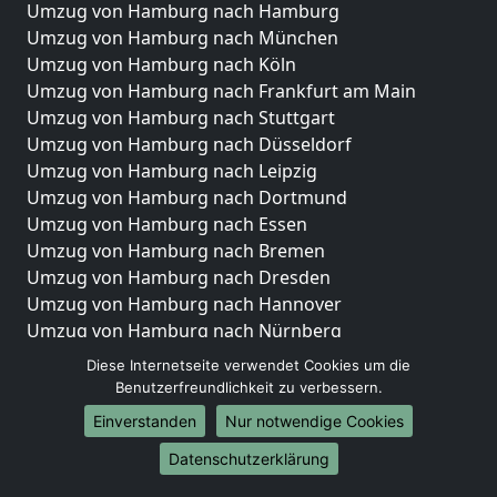
Umzug von Hamburg nach Hamburg
Umzug von Hamburg nach München
Umzug von Hamburg nach Köln
Umzug von Hamburg nach Frankfurt am Main
Umzug von Hamburg nach Stuttgart
Umzug von Hamburg nach Düsseldorf
Umzug von Hamburg nach Leipzig
Umzug von Hamburg nach Dortmund
Umzug von Hamburg nach Essen
Umzug von Hamburg nach Bremen
Umzug von Hamburg nach Dresden
Umzug von Hamburg nach Hannover
Umzug von Hamburg nach Nürnberg
Umzug von Hamburg nach Duisburg
Diese Internetseite verwendet Cookies um die
Umzug von Hamburg nach Bochum
Benutzerfreundlichkeit zu verbessern.
Umzug von Hamburg nach Wuppertal
Einverstanden
Nur notwendige Cookies
Umzug von Hamburg nach Bielefeld
Datenschutzerklärung
Umzug von Hamburg nach Bonn
Umzug von Hamburg nach Münster