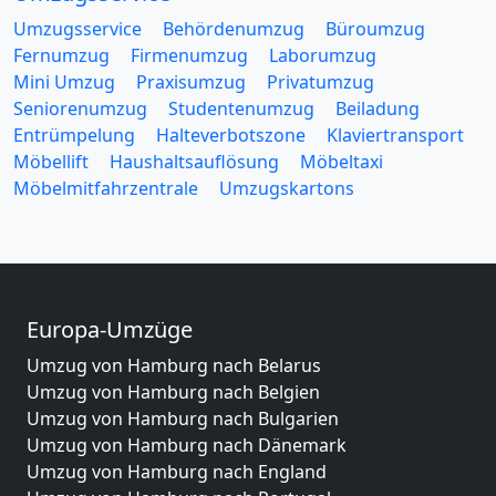
Umzugsservice
Behördenumzug
Büroumzug
Fernumzug
Firmenumzug
Laborumzug
Mini Umzug
Praxisumzug
Privatumzug
Seniorenumzug
Studentenumzug
Beiladung
Entrümpelung
Halteverbotszone
Klaviertransport
Möbellift
Haushaltsauflösung
Möbeltaxi
Möbelmitfahrzentrale
Umzugskartons
Europa-Umzüge
Umzug von Hamburg nach Belarus
Umzug von Hamburg nach Belgien
Umzug von Hamburg nach Bulgarien
Umzug von Hamburg nach Dänemark
Umzug von Hamburg nach England