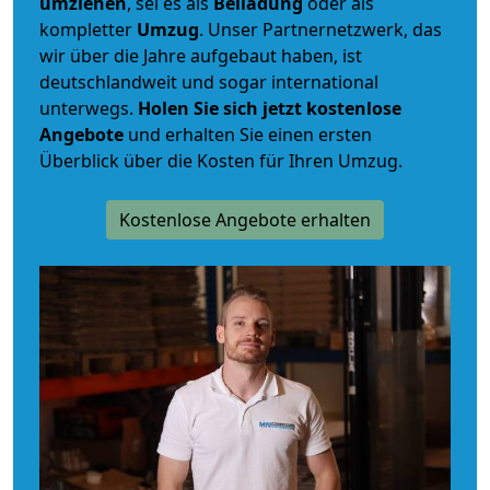
umziehen
, sei es als
Beiladung
oder als
kompletter
Umzug
. Unser Partnernetzwerk, das
wir über die Jahre aufgebaut haben, ist
deutschlandweit und sogar international
unterwegs.
Holen Sie sich jetzt kostenlose
Angebote
und erhalten Sie einen ersten
Überblick über die Kosten für Ihren Umzug.
Kostenlose Angebote erhalten