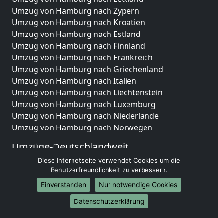
Umzug von Hamburg nach Zypern
Umzug von Hamburg nach Kroatien
Umzug von Hamburg nach Estland
Umzug von Hamburg nach Finnland
Umzug von Hamburg nach Frankreich
Umzug von Hamburg nach Griechenland
Umzug von Hamburg nach Italien
Umzug von Hamburg nach Liechtenstein
Umzug von Hamburg nach Luxemburg
Umzug von Hamburg nach Niederlande
Umzug von Hamburg nach Norwegen
Umzüge-Deutschlandweit
Diese Internetseite verwendet Cookies um die
Umzug von Hamburg nach Berlin
Benutzerfreundlichkeit zu verbessern.
Umzug von Hamburg nach Hamburg
Umzug von Hamburg nach München
Einverstanden
Nur notwendige Cookies
Umzug von Hamburg nach Köln
Datenschutzerklärung
Umzug von Hamburg nach Frankfurt am Main