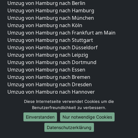
Umzug von Hamburg nach Berlin
Umzug von Hamburg nach Hamburg
Umzug von Hamburg nach München
Umzug von Hamburg nach Köln
Umzug von Hamburg nach Frankfurt am Main
Umzug von Hamburg nach Stuttgart
Umzug von Hamburg nach Düsseldorf
Umzug von Hamburg nach Leipzig
Umzug von Hamburg nach Dortmund
Umzug von Hamburg nach Essen
Umzug von Hamburg nach Bremen
Umzug von Hamburg nach Dresden
Umzug von Hamburg nach Hannover
Umzug von Hamburg nach Nürnberg
Diese Internetseite verwendet Cookies um die
Umzug von Hamburg nach Duisburg
Benutzerfreundlichkeit zu verbessern.
Umzug von Hamburg nach Bochum
Einverstanden
Nur notwendige Cookies
Umzug von Hamburg nach Wuppertal
Datenschutzerklärung
Umzug von Hamburg nach Bielefeld
Umzug von Hamburg nach Bonn