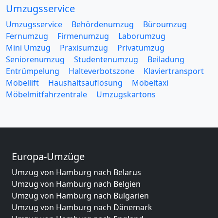
Umzugsservice
Umzugsservice
Behördenumzug
Büroumzug
Fernumzug
Firmenumzug
Laborumzug
Mini Umzug
Praxisumzug
Privatumzug
Seniorenumzug
Studentenumzug
Beiladung
Entrümpelung
Halteverbotszone
Klaviertransport
Möbellift
Haushaltsauflösung
Möbeltaxi
Möbelmitfahrzentrale
Umzugskartons
Europa-Umzüge
Umzug von Hamburg nach Belarus
Umzug von Hamburg nach Belgien
Umzug von Hamburg nach Bulgarien
Umzug von Hamburg nach Dänemark