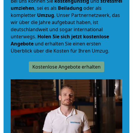
Bei uns können Sie
kostengünstig
und
stressfrei
umziehen
, sei es als
Beiladung
oder als
kompletter
Umzug
. Unser Partnernetzwerk, das
wir über die Jahre aufgebaut haben, ist
deutschlandweit und sogar international
unterwegs.
Holen Sie sich jetzt kostenlose
Angebote
und erhalten Sie einen ersten
Überblick über die Kosten für Ihren Umzug.
Kostenlose Angebote erhalten