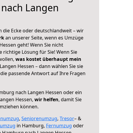
 nach Langen
 die Ecke oder deutschlandweit – wir
erk
an unserer Seite, wenn es Umzüge
essen geht! Wenn Sie nicht
e richtige Lösung für Sie! Wenn Sie
wollen,
was kostet überhaupt mein
angen Hessen – dann wählen Sie sie
die passende Antwort auf Ihre Fragen
burg nach Langen Hessen oder ein
Langen Hessen,
wir helfen
, damit Sie
umziehen können.
enumzug
,
Seniorenumzug
,
Tresor
– &
numzug
in Hamburg,
Fernumzug
oder
 Hamburg nach Langen Hessen.