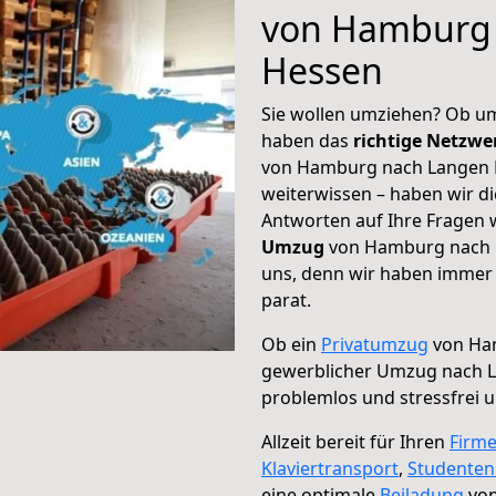
von Hamburg
Hessen
Sie wollen umziehen? Ob um
haben das
richtige Netzw
von Hamburg nach Langen H
weiterwissen – haben wir di
Antworten auf Ihre Fragen 
Umzug
von Hamburg nach L
uns, denn wir haben immer 
parat.
Ob ein
Privatumzug
von Ham
gewerblicher Umzug nach 
problemlos und stressfrei 
Allzeit bereit für Ihren
Firm
Klaviertransport
,
Studente
eine optimale
Beiladung
von