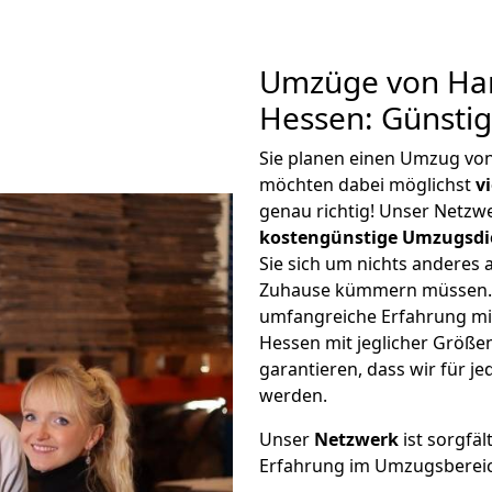
Umzüge von Ha
Hessen: Günsti
Sie planen einen Umzug v
möchten dabei möglichst
v
genau richtig! Unser Netzw
kostengünstige Umzugsdi
Sie sich um nichts anderes 
Zuhause kümmern müssen. W
umfangreiche Erfahrung m
Hessen mit jeglicher Größ
garantieren, dass wir für j
werden.
Unser
Netzwerk
ist sorgfäl
Erfahrung im Umzugsberei