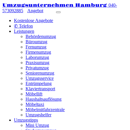
Umzugsunternehmen Hamburg
040-
573092885
Angebot
Kostenlose Angebote
✆ Telefon
Leistungen
Behördenumzug
Büroumzug
Fernumzug
Firmenumzug
Laborumzug
Praxisumzug
Privatumzug
Seniorenumzug
Umzugsservice
Entrümpelung
Klaviertransport
Möbellift
Haushaltsauflösung
Möbeltaxi
Möbelmitfahrzentrale
Umzugshelfer
Umzugstipps
Mini Umzug