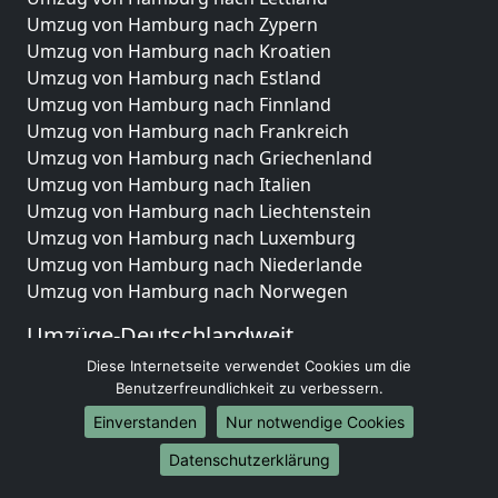
Umzug von Hamburg nach Zypern
Umzug von Hamburg nach Kroatien
Umzug von Hamburg nach Estland
Umzug von Hamburg nach Finnland
Umzug von Hamburg nach Frankreich
Umzug von Hamburg nach Griechenland
Umzug von Hamburg nach Italien
Umzug von Hamburg nach Liechtenstein
Umzug von Hamburg nach Luxemburg
Umzug von Hamburg nach Niederlande
Umzug von Hamburg nach Norwegen
Umzüge-Deutschlandweit
Diese Internetseite verwendet Cookies um die
Umzug von Hamburg nach Berlin
Benutzerfreundlichkeit zu verbessern.
Umzug von Hamburg nach Hamburg
Umzug von Hamburg nach München
Einverstanden
Nur notwendige Cookies
Umzug von Hamburg nach Köln
Datenschutzerklärung
Umzug von Hamburg nach Frankfurt am Main