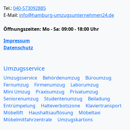
Tel.:
040-573092885
E-Mail:
info@hamburg-umzugsunternehmen24.de
Öffnungszeiten:
Mo - Sa: 09:00 - 18:00 Uhr
Impressum
Datenschutz
Umzugsservice
Umzugsservice
Behördenumzug
Büroumzug
Fernumzug
Firmenumzug
Laborumzug
Mini Umzug
Praxisumzug
Privatumzug
Seniorenumzug
Studentenumzug
Beiladung
Entrümpelung
Halteverbotszone
Klaviertransport
Möbellift
Haushaltsauflösung
Möbeltaxi
Möbelmitfahrzentrale
Umzugskartons