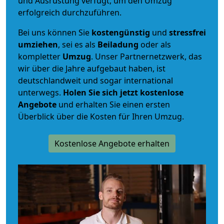
und Ausrüstung verfügt, um den Umzug
erfolgreich durchzuführen.
Bei uns können Sie
kostengünstig
und
stressfrei
umziehen
, sei es als
Beiladung
oder als
kompletter
Umzug
. Unser Partnernetzwerk, das
wir über die Jahre aufgebaut haben, ist
deutschlandweit und sogar international
unterwegs.
Holen Sie sich jetzt kostenlose
Angebote
und erhalten Sie einen ersten
Überblick über die Kosten für Ihren Umzug.
Kostenlose Angebote erhalten