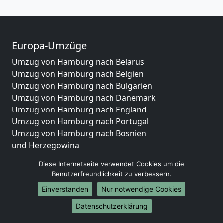
Europa-Umzüge
Umzug von Hamburg nach Belarus
Umzug von Hamburg nach Belgien
Umzug von Hamburg nach Bulgarien
Umzug von Hamburg nach Dänemark
Umzug von Hamburg nach England
Umzug von Hamburg nach Portugal
Umzug von Hamburg nach Bosnien
und Herzegowina
Umzug von Hamburg nach Irland
Diese Internetseite verwendet Cookies um die
Umzug von Hamburg nach Lettland
Benutzerfreundlichkeit zu verbessern.
Umzug von Hamburg nach Zypern
Einverstanden
Nur notwendige Cookies
Umzug von Hamburg nach Kroatien
Umzug von Hamburg nach Estland
Datenschutzerklärung
Umzug von Hamburg nach Finnland