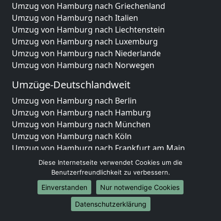
Umzug von Hamburg nach Griechenland
Umzug von Hamburg nach Italien
Umzug von Hamburg nach Liechtenstein
Umzug von Hamburg nach Luxemburg
Umzug von Hamburg nach Niederlande
Umzug von Hamburg nach Norwegen
Umzüge-Deutschlandweit
Umzug von Hamburg nach Berlin
Umzug von Hamburg nach Hamburg
Umzug von Hamburg nach München
Umzug von Hamburg nach Köln
Umzug von Hamburg nach Frankfurt am Main
Umzug von Hamburg nach Stuttgart
Diese Internetseite verwendet Cookies um die
Umzug von Hamburg nach Düsseldorf
Benutzerfreundlichkeit zu verbessern.
Umzug von Hamburg nach Leipzig
Einverstanden
Nur notwendige Cookies
Umzug von Hamburg nach Dortmund
Datenschutzerklärung
Umzug von Hamburg nach Essen
Umzug von Hamburg nach Bremen