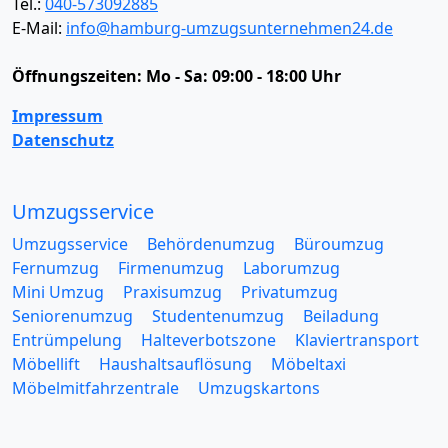
Tel.:
040-573092885
E-Mail:
info@hamburg-umzugsunternehmen24.de
Öffnungszeiten:
Mo - Sa: 09:00 - 18:00 Uhr
Impressum
Datenschutz
Umzugsservice
Umzugsservice
Behördenumzug
Büroumzug
Fernumzug
Firmenumzug
Laborumzug
Mini Umzug
Praxisumzug
Privatumzug
Seniorenumzug
Studentenumzug
Beiladung
Entrümpelung
Halteverbotszone
Klaviertransport
Möbellift
Haushaltsauflösung
Möbeltaxi
Möbelmitfahrzentrale
Umzugskartons