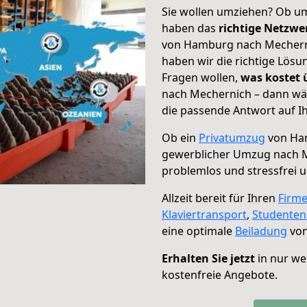
Sie wollen umziehen? Ob um
haben das
richtige Netzw
von Hamburg nach Mecherni
haben wir die richtige Lösu
Fragen wollen,
was kostet
nach Mechernich – dann wäh
die passende Antwort auf Ih
Ob ein
Privatumzug
von Ham
gewerblicher Umzug nach 
problemlos und stressfrei 
Allzeit bereit für Ihren
Firm
Klaviertransport
,
Studente
eine optimale
Beiladung
von
Erhalten Sie jetzt
in nur we
kostenfreie Angebote.