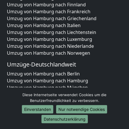
Umzug von Hamburg nach Finnland
Umzug von Hamburg nach Frankreich
Umzug von Hamburg nach Griechenland
Umzug von Hamburg nach Italien
Umzug von Hamburg nach Liechtenstein
Umzug von Hamburg nach Luxemburg
Umzug von Hamburg nach Niederlande
Umzug von Hamburg nach Norwegen
Umzüge-Deutschlandweit
Umzug von Hamburg nach Berlin
Umzug von Hamburg nach Hamburg
Umzug von Hamburg nach München
Umzug von Hamburg nach Köln
Diese Internetseite verwendet Cookies um die
Umzug von Hamburg nach Frankfurt am Main
Benutzerfreundlichkeit zu verbessern.
Umzug von Hamburg nach Stuttgart
Einverstanden
Nur notwendige Cookies
Umzug von Hamburg nach Düsseldorf
Datenschutzerklärung
Umzug von Hamburg nach Leipzig
Umzug von Hamburg nach Dortmund