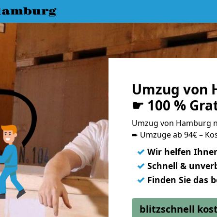
Hamburg
Umzug von 
☛ 100 % Gra
Umzug von Hamburg n
➨ Umzüge ab 94€ – Kos
✓
Wir helfen Ihne
✓
Schnell & unverb
✓
Finden Sie das 
blitzschnell ko