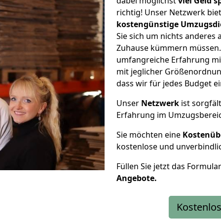
dabei möglichst
viel Geld 
richtig! Unser Netzwerk bi
kostengünstige Umzugsdi
Sie sich um nichts anderes 
Zuhause kümmern müssen. W
umfangreiche Erfahrung m
mit jeglicher Größenordnun
dass wir für jedes Budget 
Unser
Netzwerk
ist sorgfäl
Erfahrung im Umzugsberei
Sie möchten eine
Kostenüb
kostenlose und unverbindli
Füllen Sie jetzt das Formula
Angebote.
Kostenlos