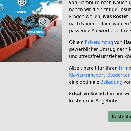
von Hamburg nach Nauen ge
haben wir die richtige Lösu
Fragen wollen,
was kostet
nach Nauen – dann wählen S
passende Antwort auf Ihre 
Ob ein
Privatumzug
von Ha
gewerblicher Umzug nach 
und stressfrei umziehen kö
Allzeit bereit für Ihren
Firm
Klaviertransport
,
Studente
eine optimale
Beiladung
von
Erhalten Sie jetzt
in nur we
kostenfreie Angebote.
Kostenlo