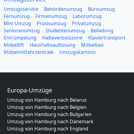
Umzugsservice
Behördenumzug
Büroumzug
Fernumzug
Firmenumzug
Laborumzug
Mini Umzug
Praxisumzug
Privatumzug
Seniorenumzug
Studentenumzug
Beiladung
Entrümpelung
Halteverbotszone
Klaviertransport
Möbellift
Haushaltsauflösung
Möbeltaxi
Möbelmitfahrzentrale
Umzugskartons
Europa-Umzüge
Umzug von Hamburg nach Belarus
Umzug von Hamburg nach Belgien
Umzug von Hamburg nach Bulgarien
Umzug von Hamburg nach Dänemark
Umzug von Hamburg nach England