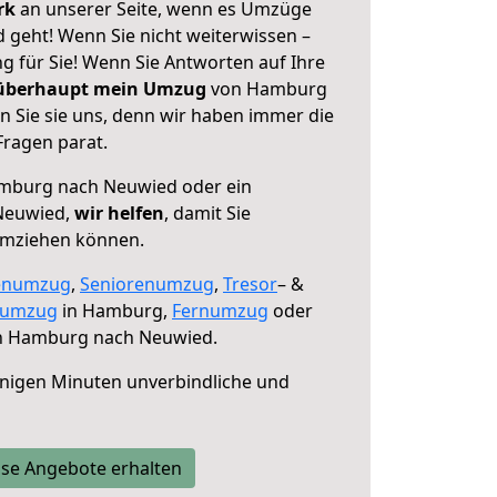
erk
an unserer Seite, wenn es Umzüge
geht! Wenn Sie nicht weiterwissen –
ng für Sie! Wenn Sie Antworten auf Ihre
 überhaupt mein Umzug
von Hamburg
 Sie sie uns, denn wir haben immer die
Fragen parat.
mburg nach Neuwied oder ein
Neuwied,
wir helfen
, damit Sie
umziehen können.
enumzug
,
Seniorenumzug
,
Tresor
– &
numzug
in Hamburg,
Fernumzug
oder
 Hamburg nach Neuwied.
nigen Minuten unverbindliche und
se Angebote erhalten