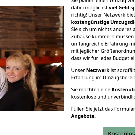
Sie planen einen Umzug v
dabei möglichst
viel Geld 
richtig! Unser Netzwerk bi
kostengünstige Umzugsdi
Sie sich um nichts anderes 
Zuhause kümmern müssen. W
umfangreiche Erfahrung m
mit jeglicher Größenordnun
dass wir für jedes Budget 
Unser
Netzwerk
ist sorgfäl
Erfahrung im Umzugsberei
Sie möchten eine
Kostenüb
kostenlose und unverbindli
Füllen Sie jetzt das Formula
Angebote.
Kostenlos