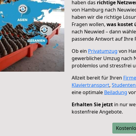
haben das
richtige Netzw
von Hamburg nach Neuwied 
haben wir die richtige Lösu
Fragen wollen,
was kostet
nach Neuwied – dann wählen
passende Antwort auf Ihre 
Ob ein
Privatumzug
von Ha
gewerblicher Umzug nach 
problemlos und stressfrei 
Allzeit bereit für Ihren
Firm
Klaviertransport
,
Studente
eine optimale
Beiladung
von
Erhalten Sie jetzt
in nur we
kostenfreie Angebote.
Kostenlo