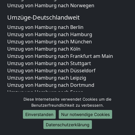
Umzug von Hamburg nach Norwegen
Umzüge-Deutschlandweit
Umzug von Hamburg nach Berlin
Umzug von Hamburg nach Hamburg
Umzug von Hamburg nach München
Umzug von Hamburg nach Köln
Umzug von Hamburg nach Frankfurt am Main
Umzug von Hamburg nach Stuttgart
Umzug von Hamburg nach Düsseldorf
Umzug von Hamburg nach Leipzig
Umzug von Hamburg nach Dortmund
Umzug von Hamburg nach Essen
Umzug von Hamburg nach Bremen
Diese Internetseite verwendet Cookies um die
Benutzerfreundlichkeit zu verbessern.
Umzug von Hamburg nach Dresden
Umzug von Hamburg nach Hannover
Einverstanden
Nur notwendige Cookies
Umzug von Hamburg nach Nürnberg
Datenschutzerklärung
Umzug von Hamburg nach Duisburg