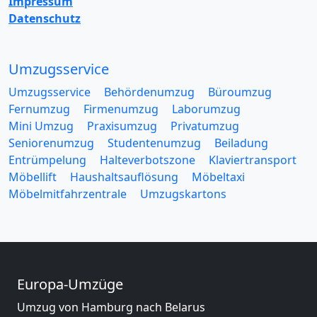
Impressum
Datenschutz
Umzugsservice
Umzugsservice
Behördenumzug
Büroumzug
Fernumzug
Firmenumzug
Laborumzug
Mini Umzug
Praxisumzug
Privatumzug
Seniorenumzug
Studentenumzug
Beiladung
Entrümpelung
Halteverbotszone
Klaviertransport
Möbellift
Haushaltsauflösung
Möbeltaxi
Möbelmitfahrzentrale
Umzugskartons
Europa-Umzüge
Umzug von Hamburg nach Belarus