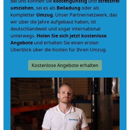
Bei uns können Sie
kostengünstig
und
stressfrei
umziehen
, sei es als
Beiladung
oder als
kompletter
Umzug
. Unser Partnernetzwerk, das
wir über die Jahre aufgebaut haben, ist
deutschlandweit und sogar international
unterwegs.
Holen Sie sich jetzt kostenlose
Angebote
und erhalten Sie einen ersten
Überblick über die Kosten für Ihren Umzug.
Kostenlose Angebote erhalten