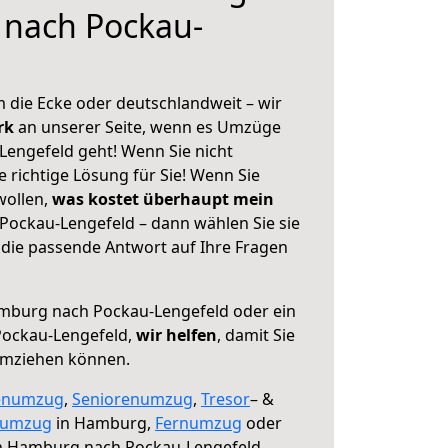
nach Pockau-
 die Ecke oder deutschlandweit – wir
erk
an unserer Seite, wenn es Umzüge
engefeld geht! Wenn Sie nicht
e richtige Lösung für Sie! Wenn Sie
wollen,
was kostet überhaupt mein
ockau-Lengefeld – dann wählen Sie sie
die passende Antwort auf Ihre Fragen
burg nach Pockau-Lengefeld oder ein
Pockau-Lengefeld,
wir helfen
, damit Sie
umziehen können.
enumzug
,
Seniorenumzug
,
Tresor
– &
numzug
in Hamburg,
Fernumzug
oder
 Hamburg nach Pockau-Lengefeld.