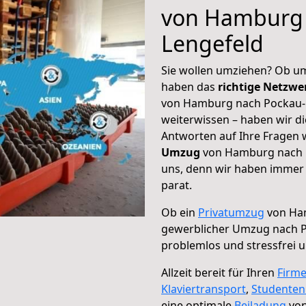
von Hamburg 
Lengefeld
Sie wollen umziehen? Ob um
haben das
richtige Netzw
von Hamburg nach Pockau-L
weiterwissen – haben wir di
Antworten auf Ihre Fragen 
Umzug
von Hamburg nach P
uns, denn wir haben immer 
parat.
Ob ein
Privatumzug
von Ham
gewerblicher Umzug nach 
problemlos und stressfrei 
Allzeit bereit für Ihren
Firm
Klaviertransport
,
Studente
eine optimale
Beiladung
von